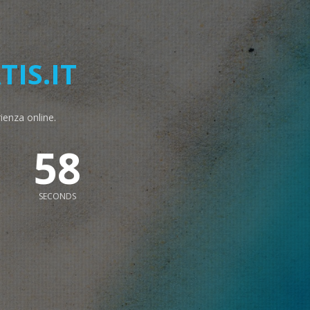
IS.IT
rienza online.
57
SECONDS