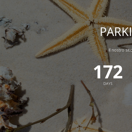
PARK
Il nostro sit
172
DAYS